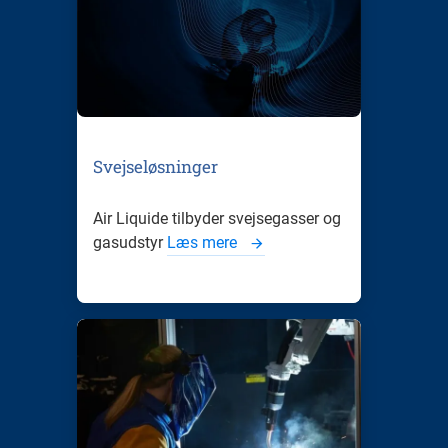
Svejseløsninger
Air Liquide tilbyder svejsegasser og
gasudstyr
Læs mere