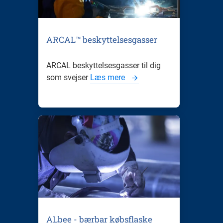
ARCAL™ beskyttelsesgasser
ARCAL beskyttelsesgasser til dig
som svejser
Læs mere
ALbee - bærbar købsflaske