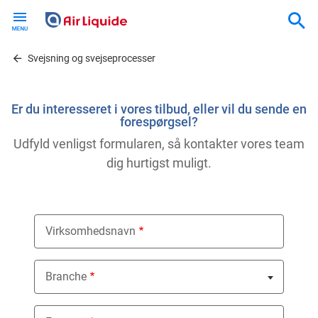
Skip
to
main
content
Svejsning og svejseprocesser
Er du interesseret i vores tilbud, eller vil du sende en
forespørgsel?
Udfyld venligst formularen, så kontakter vores team
dig hurtigst muligt.
Virksomhedsnavn
Branche
Nothing selected