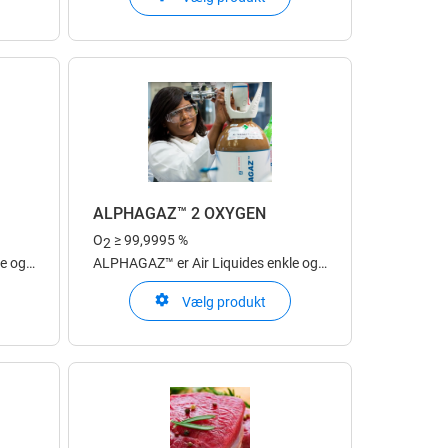
med stor kapacitet. Med ALbee™
n
Flame O2 kommer du hurtigt i gang
med dit svejse- og skærearbejde.
ALPHAGAZ™ 2 OXYGEN
O
≥ 99,9995 %
2
e og
ALPHAGAZ™ er Air Liquides enkle og
formål
sikre produktvalg til laboratorieformål
Vælg produkt
lyse
ALPHAGAZ™ 2 er udviklet til analyse
fra ppm til ppb