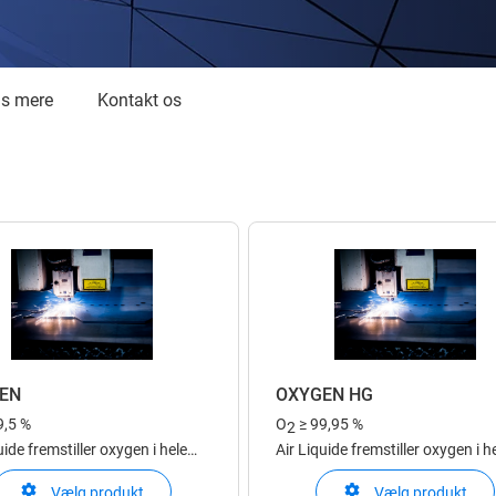
æs mere
Kontakt os
EN
OXYGEN HG
9,5 %
O
≥ 99,95 %
2
uide fremstiller oxygen i hele
Air Liquide fremstiller oxygen i h
i leveringsformer efter hver
Europa i leveringsformer efter h
Vælg produkt
Vælg produkt
 specifikke behov: flydende,
kundes specifikke behov: flyden