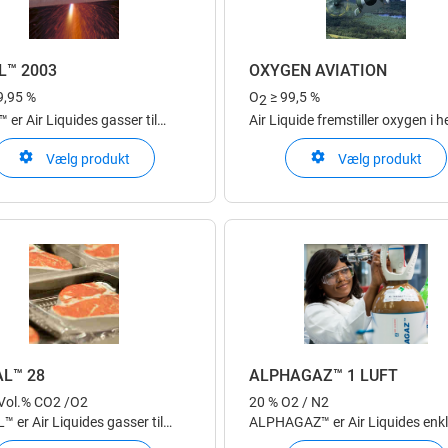
L™ 2003
OXYGEN AVIATION
9,95 %
O
≥ 99,5 %
2
er Air Liquides gasser til
Air Liquide fremstiller oxygen i h
pplikationer
Europa i leveringsformer efter h
Vælg produkt
Vælg produkt
kundes specifikke behov: flyden
gasformigt i trykflaske eller via
produktion på stedet hos kunde
AL™ 28
ALPHAGAZ™ 1 LUFT
 Vol.% CO2 /O2
20 % O2 / N2
 er Air Liquides gasser til
ALPHAGAZ™ er Air Liquides enkl
reindustrien
sikre produktvalg til laboratorie