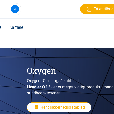
Få et tilbud
s
Karriere
Oxygen
Oxygen (O
) – også kaldet ilt
2
Hvad er O2 ?
- er et meget vigtigt produkt i mang
sundhedsvæsenet.
Hent sikkerhedsdatablad