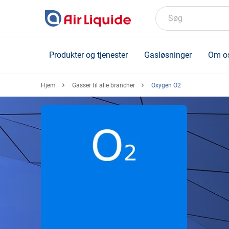
Skip
to
Søg
main
content
Produkter og tjenester
Gasløsninger
Om o
Hjem
Gasser til alle brancher
Oxygen O2