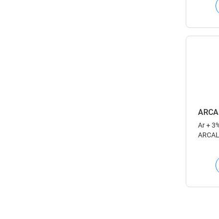
ARCA
Ar + 3
ARCAL™
beskyt