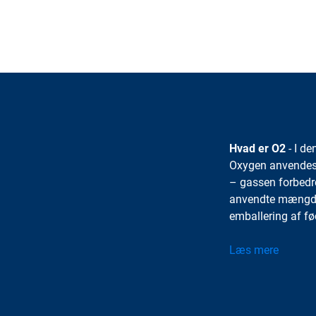
Hvad er O2
- I de
Oxygen anvendes o
– gassen forbedre
anvendte mængde 
emballering af fød
Læs mere