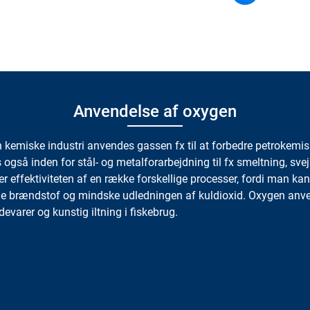
Paginat
page
p
Anvendelse af oxygen
n kemiske industri anvendes gassen fx til at forbedre petrokemis
gså inden for stål- og metalforarbejdning til fx smeltning, sve
r effektiviteten af en række forskellige processer, fordi man ka
brændstof og mindske udledningen af kuldioxid. Oxygen anve
evarer og kunstig iltning i fiskebrug.