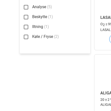
Analyse
(5)
Beskytte
(1)
LASA
O
≥ 9
2
IItning
(1)
LASAL™ 
lasera
Køle / Fryse
(2)
ALIG
20 ± 2
ALIGAL™
fødeva