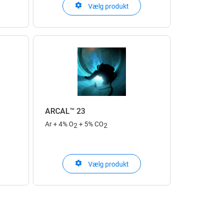
Vælg produkt
lyse
sikre produktvalg til laboratorieformål
ALPHAGAZ™ 2 er udviklet til analyse
fra ppm til ppb
ARCAL™ 23
Ar + 4% O
+ 5% CO
2
2
ARCAL™ er Air Liquides
Vælg produkt
jsning
beskyttelsesgasser til lysbuesvejsning
xt