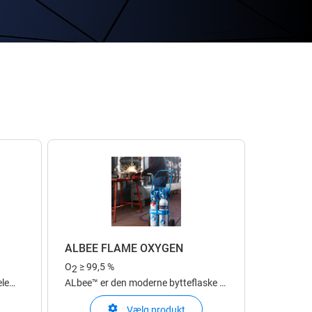
ALBEE FLAME OXYGEN
O
≥ 99,5 %
2
ele
ALbee™ er den moderne bytteflaske til
ver
svejsere, håndværkere og landmænd,
Vælg produkt
de,
som ønsker en fleksibel gasflaske