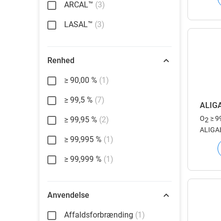
ARCAL™
(3)
gasform
produk
LASAL™
(3)
Renhed
≥ 90,00 %
(1)
≥ 99,5 %
(7)
ALIG
O
≥ 9
≥ 99,95 %
(2)
2
ALIGAL™
≥ 99,995 %
(1)
fødeva
≥ 99,999 %
(1)
Anvendelse
Affaldsforbrænding
(1)