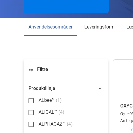
Anvendelsesområder
Leveringsform
L
Filtre
Produktllinje
ALbee™
(1)
OXYG
ALIGAL™
(4)
O
≥ 9
2
Air Liq
ALPHAGAZ™
(4)
Europa 
kundes