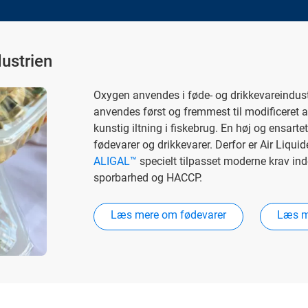
dustrien
Oxygen anvendes i føde- og drikkevareindustr
anvendes først og fremmest til modificeret 
kunstig iltning i fiskebrug. En høj og ensarte
fødevarer og drikkevarer. Derfor er Air Liqui
ALIGAL™
specielt tilpasset moderne krav ind
sporbarhed og HACCP.
Læs mere om fødevarer
Læs m