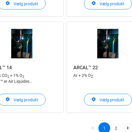
Vælg produkt
Vælg produkt
ALPHAGAZ™ 1 er udviklet til ana
fra % til ppm
L™ 14
ARCAL™ 22
% CO
+ 1% O
Ar + 2% O
2
2
2
 er Air Liquides
telsesgasser til lysbuesvejsning
ARCAL™ er Air Liquides
Vælg produkt
Vælg produkt
beskyttelsesgasser til lysbuesve
1
2
Current
Page
Ne