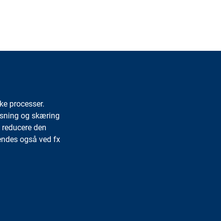
ion
age
ke processer.
jsning og skæring
n reducere den
ndes også ved fx