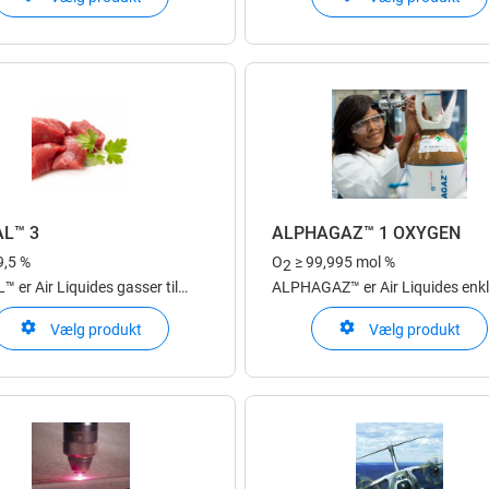
igt i trykflaske eller via
gasformigt i trykflaske eller via
tion på stedet hos kunden
produktion på stedet hos kunde
AL™ 3
ALPHAGAZ™ 1 OXYGEN
9,5 %
O
≥ 99,995 mol %
2
 er Air Liquides gasser til
ALPHAGAZ™ er Air Liquides enkl
reindustrien
sikre produktvalg til laboratorie
Vælg produkt
Vælg produkt
ALPHAGAZ™ 1 er udviklet til ana
fra % til ppm