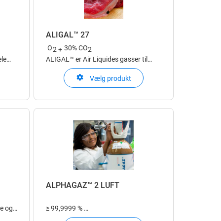
ALIGAL™ 27
O
30% CO
2 +
2
ele
ALIGAL™ er Air Liquides gasser til
ver
fødevareindustrien
Vælg produkt
de,
n
ALPHAGAZ™ 2 LUFT
e og
≥ 99,9999 %
formål
ALPHAGAZ™ er Air Liquides enkle og