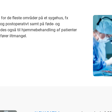
or de fleste områder på et sygehus, fx
r og postoperativt samt på føde- og
ndes også til hjemmebehandling af patienter
ører iltmangel.