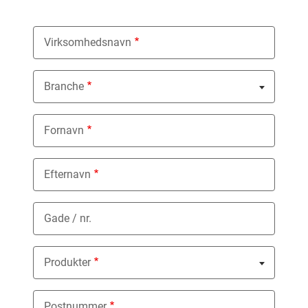
Virksomhedsnavn
Branche
Nothing selected
Fornavn
Efternavn
Gade / nr.
Produkter
Nothing selected
Postnummer