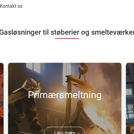
Kontakt os
Gasløsninger til støberier og smelteværke
Primærsmeltning
Læs mere