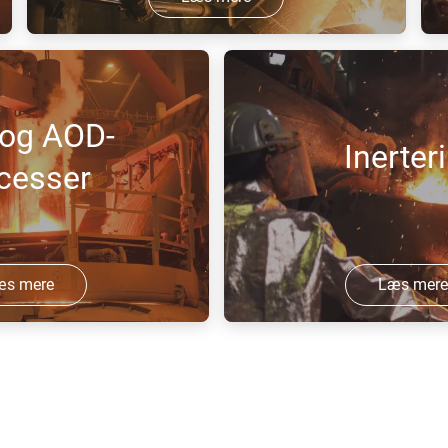
Løsninger til primærsmeltning, hvor der
G
anvendes et højt oxygenindhold.
s
 og AOD-
Inerter
cesser
æs mere
Læs mer
ester til AOD- og
Processer, som anvender fly
(argon eller nitrogen) til at 
kontakten mellem det smelte
og den omgivende atmosfære