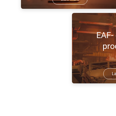
Gasser til støberier, såsom
støbeforvarmning og smeltning.
EAF-
pro
L
Gasser, udstyr og tjen
EAF-processer.