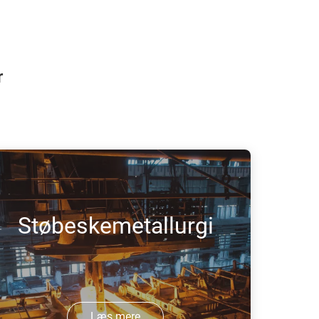
r
Støbeskemetallurgi
Læs mere