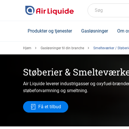
Skip
to
Søg
main
content
Produkter og tjenester
Gasløsninger
Om o
Hjem
Gasløsninger til din branche
Smelteværker / Støberi
Støberier & Smelteværk
Air Liquide leverer industrigasser og oxyfuel-brænder
støbeforvarmning og smeltning.
Få et tilbud