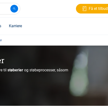
Få et tilbud
s
Karriere
er
er
e til
støberier
og støbeprocesser, såsom