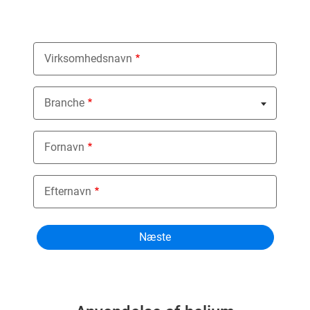
Virksomhedsnavn
Branche
Nothing selected
Fornavn
Efternavn