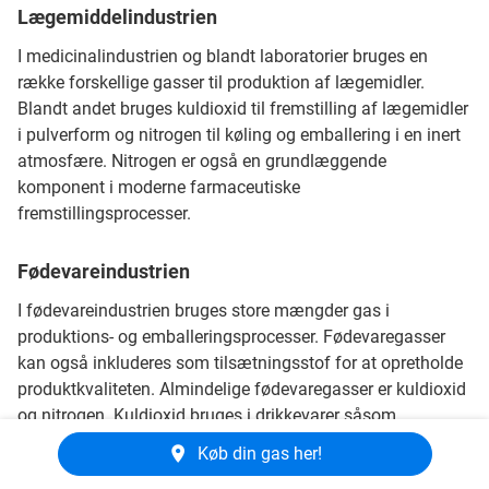
Lægemiddelindustrien
I medicinalindustrien og blandt laboratorier bruges en
række forskellige gasser til produktion af lægemidler.
Blandt andet bruges kuldioxid til fremstilling af lægemidler
i pulverform og nitrogen til køling og emballering i en inert
atmosfære. Nitrogen er også en grundlæggende
komponent i moderne farmaceutiske
fremstillingsprocesser.
Fødevareindustrien
I fødevareindustrien bruges store mængder gas i
produktions- og emballeringsprocesser. Fødevaregasser
kan også inkluderes som tilsætningsstof for at opretholde
produktkvaliteten. Almindelige fødevaregasser er kuldioxid
og nitrogen. Kuldioxid bruges i drikkevarer såsom
læskedrikke, øl og vin. Nitrogen bruges til køling / frysning,
Køb din gas her!
emballering i en modificeret atmosfære og til transport af