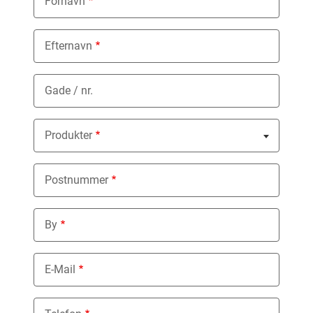
Fornavn
Efternavn
Gade / nr.
Produkter
Nothing selected
Postnummer
By
E-Mail