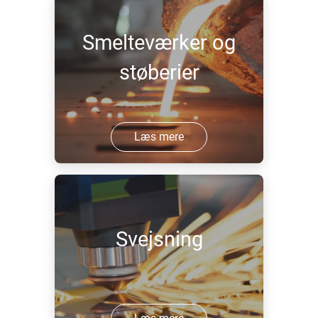
Smelteværker og
støberier
Læs mere
Svejsning