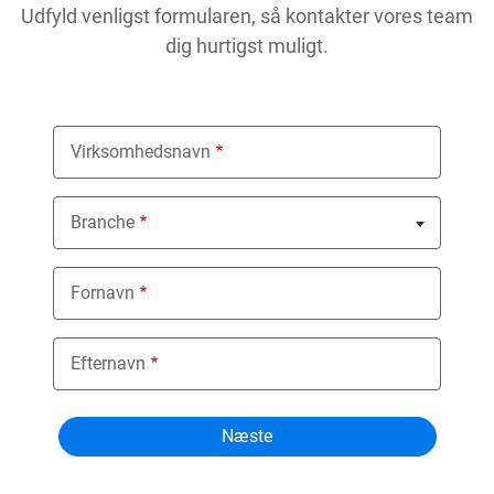
Udfyld venligst formularen, så kontakter vores team
dig hurtigst muligt.
Virksomhedsnavn
Branche
Nothing selected
Fornavn
Efternavn