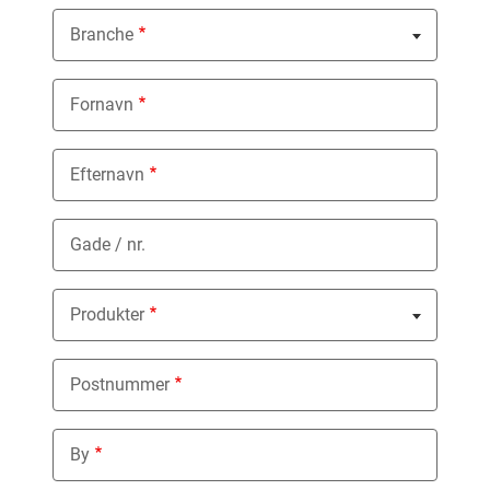
Branche
Nothing selected
Fornavn
Efternavn
Gade / nr.
Produkter
Nothing selected
Postnummer
By