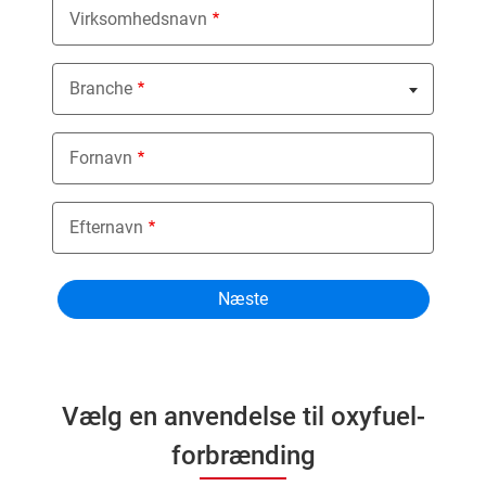
Virksomhedsnavn
Branche
Nothing selected
Fornavn
Efternavn
Vælg en anvendelse til oxyfuel-
forbrænding