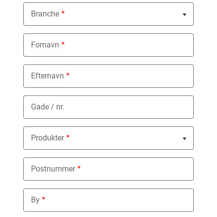
Branche
Nothing selected
Fornavn
Efternavn
Gade / nr.
Produkter
Nothing selected
Postnummer
By