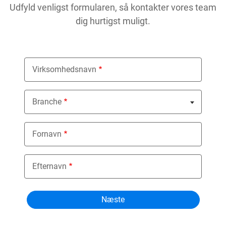
Udfyld venligst formularen, så kontakter vores team
dig hurtigst muligt.
Virksomhedsnavn
Branche
Nothing selected
Fornavn
Efternavn