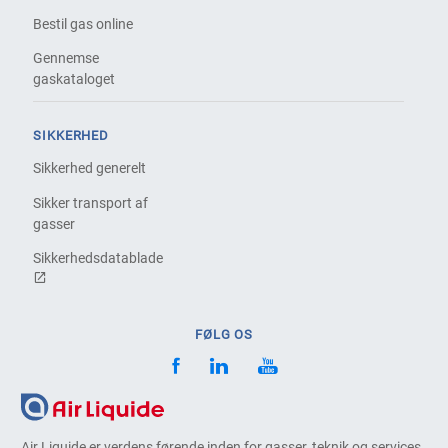
Bestil gas online
Gennemse
gaskataloget
SIKKERHED
Sikkerhed generelt
Sikker transport af
gasser
Sikkerhedsdatablade
FØLG OS
Air Liquide er verdens førende inden for gasser, teknik og services