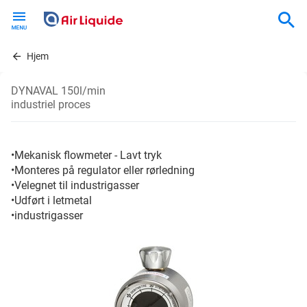
Skip
to
main
content
Hjem
DYNAVAL 150l/min
industriel proces
•Mekanisk flowmeter - Lavt tryk
•Monteres på regulator eller rørledning
•Velegnet til industrigasser
•Udført i letmetal
•industrigasser