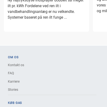
Ny højtryksdyse indsprøjter dobbelt så meget
vores
ilt pr. kWh Fordelene ved ren ilt i
og mil
vandbehandlingsanlæg er nu velkendte.
Systemer baseret på ren ilt funge ...
OM OS
Kontakt os
FAQ
Karriere
Stories
KØB GAS