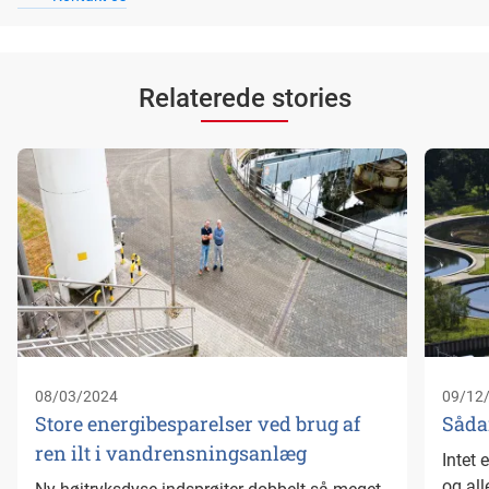
Relaterede stories
08/03/2024
09/12
Store energibesparelser ved brug af
Såda
ren ilt i vandrensningsanlæg
Intet 
og all