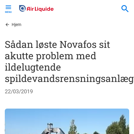
Skip
to
main
content
Hjem
Sådan løste Novafos sit
akutte problem med
ildelugtende
spildevandsrensningsanlæg
22/03/2019