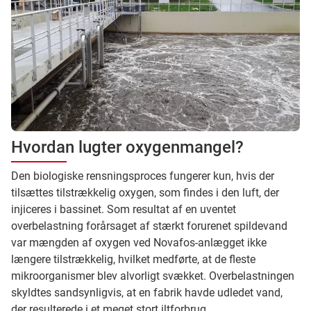
Hvordan lugter oxygenmangel?
Den biologiske rensningsproces fungerer kun, hvis der
tilsættes tilstrækkelig oxygen, som findes i den luft, der
injiceres i bassinet. Som resultat af en uventet
overbelastning forårsaget af stærkt forurenet spildevand
var mængden af oxygen ved Novafos-anlægget ikke
længere tilstrækkelig, hvilket medførte, at de fleste
mikroorganismer blev alvorligt svækket. Overbelastningen
skyldtes sandsynligvis, at en fabrik havde udledet vand,
der resulterede i et meget stort iltforbrug.