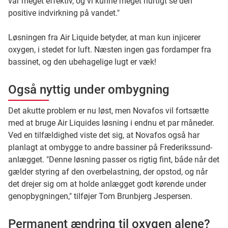
var meget effektiv, og vi kunne meget hurtigt se den
positive indvirkning på vandet."
Løsningen fra Air Liquide betyder, at man kun injicerer
oxygen, i stedet for luft. Næsten ingen gas fordamper fra
bassinet, og den ubehagelige lugt er væk!
Også nyttig under ombygning
Det akutte problem er nu løst, men Novafos vil fortsætte
med at bruge Air Liquides løsning i endnu et par måneder.
Ved en tilfældighed viste det sig, at Novafos også har
planlagt at ombygge to andre bassiner på Frederikssund-
anlægget. "Denne løsning passer os rigtig fint, både når det
gælder styring af den overbelastning, der opstod, og når
det drejer sig om at holde anlægget godt kørende under
genopbygningen," tilføjer Tom Brunbjerg Jespersen.
Permanent ændring til oxygen alene?