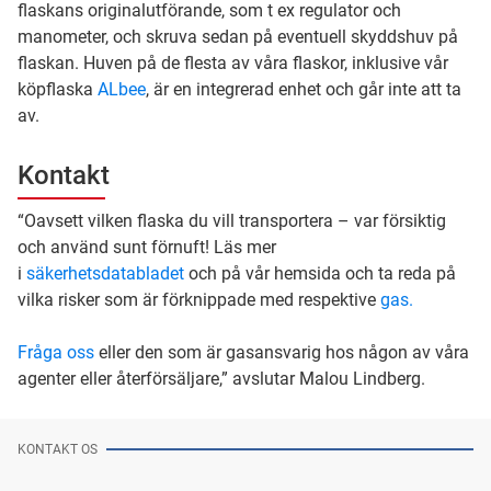
flaskans originalutförande, som t ex regulator och
manometer, och skruva sedan på eventuell skyddshuv på
flaskan. Huven på de flesta av våra flaskor, inklusive vår
köpflaska
ALbee
, är en integrerad enhet och går inte att ta
av.
Kontakt
“Oavsett vilken flaska du vill transportera – var försiktig
och använd sunt förnuft! Läs mer
i
säkerhetsdatabladet
och på vår hemsida och ta reda på
vilka risker som är förknippade med respektive
gas.
Fråga oss
eller den som är gasansvarig hos någon av våra
agenter eller återförsäljare,” avslutar Malou Lindberg.
KONTAKT OS