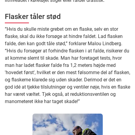
iltniveauet i køretøjet stiger eller falder drastisk.“
Flasker tåler stød
“Hvis du skulle miste grebet om en flaske, selv en stor
flaske, skal du ikke forsøge at hindre faldet. Lad flasken
falde, den kan godt tåle stød,” forklarer Malou Lindberg.
“Hvis du forsøger at forhindre flasken i at falde, risikerer du
at komme slemt til skade. Man har foretaget tests, hvor
man har ladet flasker falde fra 1,2 meters højde med
'hovedet først', hvilket er den mest følsomme del af flasken,
og flaskerne klarede sig uden skader. Derimod er det en
god idé at tjekke tilslutninger og ventiler nøje, hvis en flaske
har været væltet. Tjek også, at reduktionsventilen og
manometeret ikke har taget skade!”