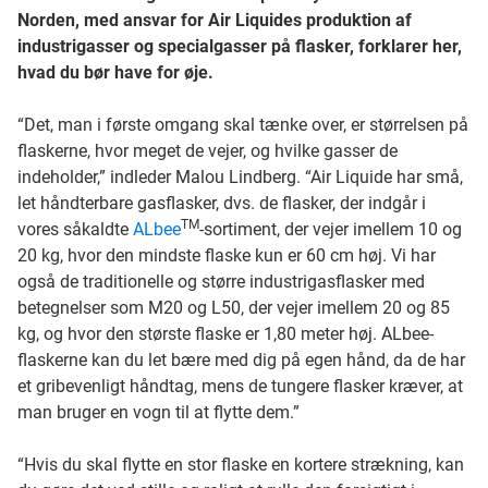
Norden, med ansvar for Air Liquides produktion af
industrigasser og specialgasser på flasker, forklarer her,
hvad du bør have for øje.
“Det, man i første omgang skal tænke over, er størrelsen på
flaskerne, hvor meget de vejer, og hvilke gasser de
indeholder,” indleder Malou Lindberg. “Air Liquide har små,
let håndterbare gasflasker, dvs. de flasker, der indgår i
TM
vores såkaldte
ALbee
-sortiment, der vejer imellem 10 og
20 kg, hvor den mindste flaske kun er 60 cm høj. Vi har
også de traditionelle og større industrigasflasker med
betegnelser som M20 og L50, der vejer imellem 20 og 85
kg, og hvor den største flaske er 1,80 meter høj. ALbee-
flaskerne kan du let bære med dig på egen hånd, da de har
et gribevenligt håndtag, mens de tungere flasker kræver, at
man bruger en vogn til at flytte dem.”
“Hvis du skal flytte en stor flaske en kortere strækning, kan