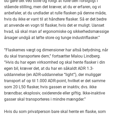
du gøre det ved stille og roligt at rulle den forsigtigt i
stående stilling, men det kræver, at du er erfaren, og vi
anbefaler, at du undlader at rulle flasken på denne måde,
hvis du ikke er vant til at håndtere flasker. Så er det bedre
at anvende en vogn til flasker, hvis det er muligt. Uanset
hvad, så skal man af ergonomiske og sikkerhedsmæssige
årsager undgå at løfte store og tunge industriflasker.”
“Flaskernes vægt og dimensioner har altså betydning, når
du skal transportere dem,” fortsætter Malou Lindberg.
“Hvis du har egen virksomhed og skal hente flasker i din
egen bil, kræver det, at du har en såkaldt ADR 1.3-
uddannelse (en ADR-uddannelse “light”), der muliggør
transport af op til 1.000 ADR-point, hvilket er det samme
som 20 L50 flasker, hvis gassen er inaktiv, dvs. ikke
brændbar, eksplosiv, oxiderende eller giftig. Ikke-inaktive
gasser skal transporteres i mindre mængder.”
Hvis du som privatperson bare skal hente en flaske, som