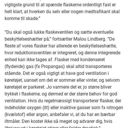
vigtigste grund til at spænde flaskerne ordentligt fast er
helt klart, at hverken du selv eller nogen medtrafikant skal
komme til skade.”
“Du skal også lukke flaskeventilen og sætte eventuelle
beskyttelseshætter på,” fortsætter Malou Lindberg. “De
fleste af vores flasker har allerede en beskyttelseshætte,
hvor reduktionsventilen er integreret, og denne integrerede
enhed kan ikke tages af. Flasker med kondenseret
(flydende) gas (fx Propangas) skal altid transporteres
stående. Det er også vigtigt at have god ventilation i
køretøjet, uanset om det er sommer eller vinter, og selvom
køretøjet er parkeret. Jo varmere det er, jo større bliver
trykket i flaskerne, og dermed er der større behov for god
ventilation. Hvis du regelmæssigt transporterer flasker, der
indeholder oxygen (ilt) eller inaktive gasser som fx nitrogen
(kvælstof) eller argon, anbefaler vi, at du har en bærbar
iltmåler. Den koster ikke så meget og advarer dig, hvis