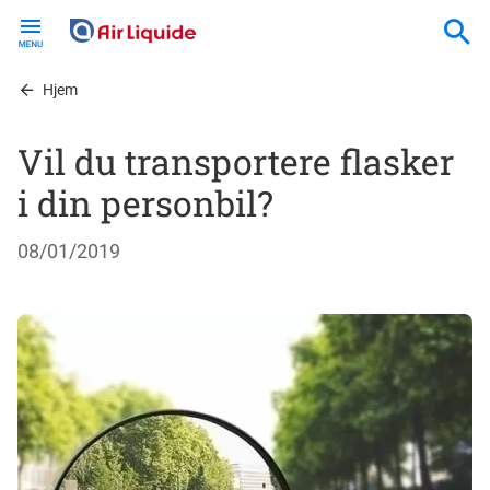
Skip
to
main
content
Hjem
Vil du transportere flasker
i din personbil?
08/01/2019