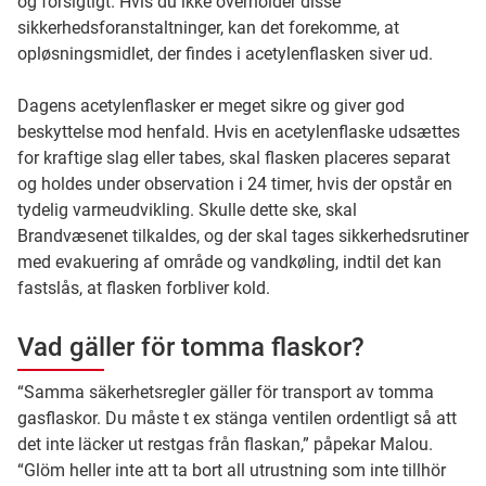
og forsigtigt. Hvis du ikke overholder disse
sikkerhedsforanstaltninger, kan det forekomme, at
opløsningsmidlet, der findes i acetylenflasken siver ud.
Dagens acetylenflasker er meget sikre og giver god
beskyttelse mod henfald. Hvis en acetylenflaske udsættes
for kraftige slag eller tabes, skal flasken placeres separat
og holdes under observation i 24 timer, hvis der opstår en
tydelig varmeudvikling. Skulle dette ske, skal
Brandvæsenet tilkaldes, og der skal tages sikkerhedsrutiner
med evakuering af område og vandkøling, indtil det kan
fastslås, at flasken forbliver kold.
Vad gäller för tomma flaskor?
“Samma säkerhetsregler gäller för transport av tomma
gasflaskor. Du måste t ex stänga ventilen ordentligt så att
det inte läcker ut restgas från flaskan,” påpekar Malou.
“Glöm heller inte att ta bort all utrustning som inte tillhör