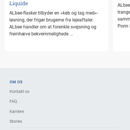
Liquide
ALbee 
trang
ALbee-flasker tilbyder en »køb og tag med«-
samme
løsning, der frigør brugerne fra lejeaftaler.
Porin 
ALbee handler om at forenkle svejsning og
fremhæve bekvemmelighede ...
OM OS
Kontakt os
FAQ
Karriere
Stories