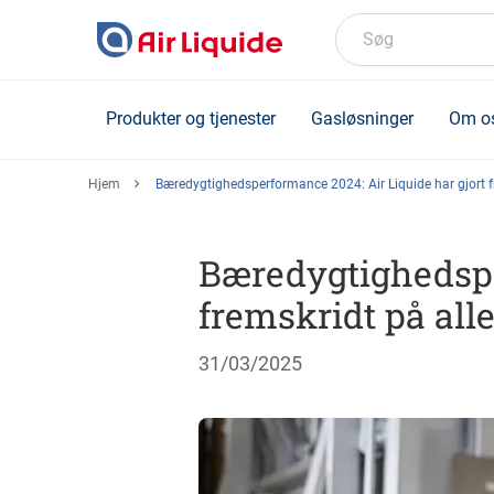
Skip
to
Søg
main
content
Produkter og tjenester
Gasløsninger
Om o
Hjem
Bæredygtighedsperformance 2024: Air Liquide har gjort fr
Bæredygtighedspe
fremskridt på all
31/03/2025