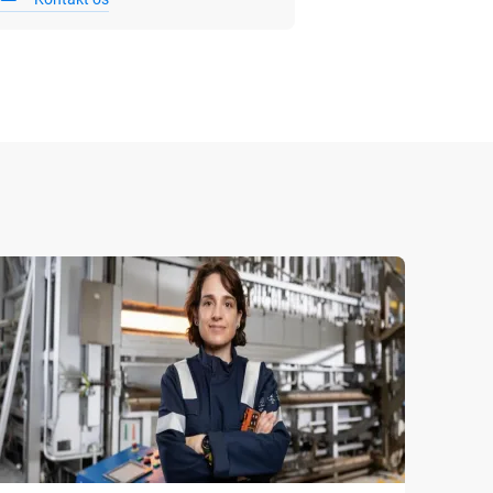
18/03/
Air L
grøn 
finan
Air Li
obligat