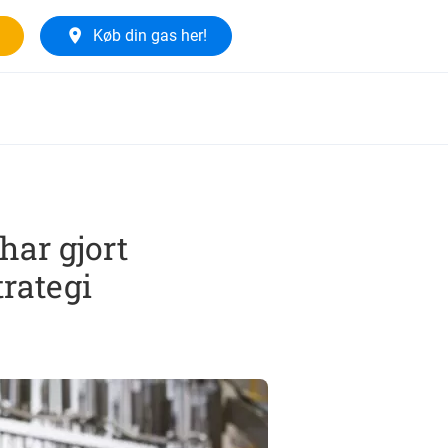
Køb din gas her!
har gjort
trategi