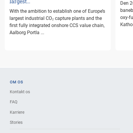
largest…
Den 26
baneb
With the ambition to establish one of Europe’s
oxy-f
largest industrial CO₂ capture plants and the
Kathol
first fully integrated onshore CCS value chain,
Aalborg Portla ...
OM OS
Kontakt os
FAQ
Karriere
Stories