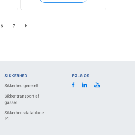
6
7
nt
Page
Page
Next
ion
page
SIKKERHED
FØLG OS
Sikkerhed generelt
Sikker transport af
gasser
Sikkerhedsdatablade