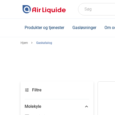
Skip
to
Søg
main
content
Produkter og tjenester
Gasløsninger
Om o
Hjem
Gaskatalog
Filtre
Molekyle