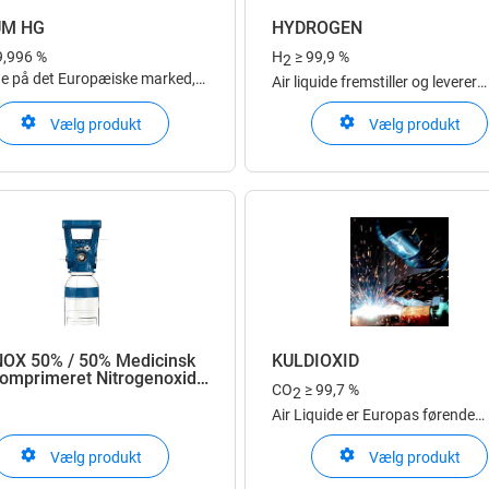
UM HG
HYDROGEN
9,996 %
H
≥ 99,9 %
2
e på det Europæiske marked,
Air liquide fremstiller og leverer
været tilgang til forskellige
hydrogen i Europa med højeste
ilder, tilbyder Air Liquide en
Vælg produkt
Vælg produkt
sikkerhedsniveau i leveringsfor
ig, stabil og sikker
som tilpasses kundernes behov 
forsyning i hele Europa
trykflasker, tupe trailers og via
fremstilling på stedet ved kunde
OX 50% / 50% Medicinsk
KULDIOXID
komprimeret Nitrogenoxid,
CO
≥ 99,7 %
2
en
Air Liquide er Europas førende
leverandør af kuldioxid og kan 
Vælg produkt
Vælg produkt
mere end tyve produktionsenhe
fremstille kvaliteter efter alle ku