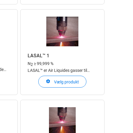
behov
LASAL™ 1
N
≥ 99,999 %
2
de
LASAL™ er Air Liquides gasser til
laserapplikationer
Vælg produkt