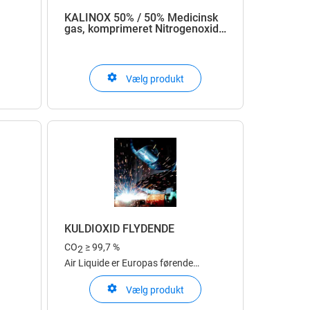
KALINOX 50% / 50% Medicinsk
gas, komprimeret Nitrogenoxid,
Oxygen
Vælg produkt
mer
i
n
KULDIOXID FLYDENDE
CO
≥ 99,7 %
2
Air Liquide er Europas førende
med
leverandør af kuldioxid og kan med
Vælg produkt
der
mere end tyve produktionsenheder
nders
fremstille kvaliteter efter alle kunders