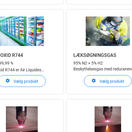
behov
IOXID R744
LÆKSØGNINGSGAS
99,99 %
95% N2 + 5% H2
Beskyttelsesgas med reduceren
id R744 er Air Liquides
virkning
nlige produkt til køleanlæg
Vælg produkt
Vælg produkt