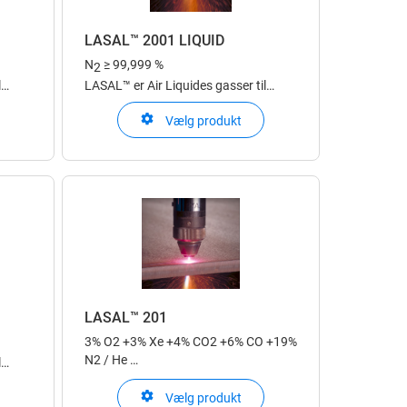
LASAL™ 2001 LIQUID
N
≥ 99,999 %
2
l
LASAL™ er Air Liquides gasser til
laserapplikationer
Vælg produkt
LASAL™ 201
3% O2 +3% Xe +4% CO2 +6% CO +19%
N2 / He
l
LASAL™ er Air Liquides gasser til
laserapplikationer
Vælg produkt