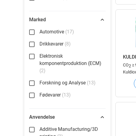
Marked
Automotive
(17)
Drikkevarer
(8)
Elektronisk
KULD
komponentproduktion (ECM)
CO
≥ 
2
(2)
Kuldiox
miljøve
Forskning og Analyse
(13)
Fødevarer
(13)
Anvendelse
Additive Manufacturing/3D