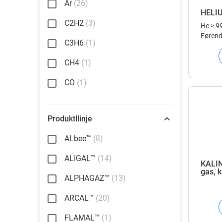
Ar
(26)
HELI
C2H2
(3)
He
≥ 9
Førend
C3H6
(1)
takket 
heliumk
CH4
(1)
pålidel
helium
CO
(1)
Produktllinje
ALbee™
(8)
ALIGAL™
(14)
KALIN
gas, 
ALPHAGAZ™
(13)
Oxyg
ARCAL™
(20)
FLAMAL™
(1)