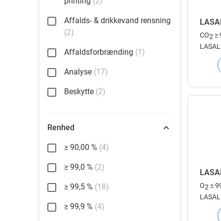
printing
(2)
Affalds- & drikkevand rensning
LASA
(2)
CO
≥
2
LASAL™ 
Affaldsforbrænding
(1)
lasera
Analyse
(17)
Beskytte
(2)
Renhed
≥ 90,00 %
(4)
≥ 99,0 %
(2)
LASA
O
≥ 9
≥ 99,5 %
(18)
2
LASAL™ 
≥ 99,9 %
(4)
lasera