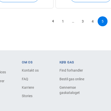
1
…
3
4
5
Previous
Page
Page
Page
Curre
Paginat
page
page
OM OS
KØB GAS
Kontakt os
Find forhandler
vices
FAQ
Bestil gas online
rer
Karriere
Gennemse
gaskataloget
Stories