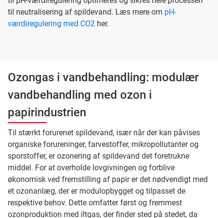
til pH-værdiregulering optimeres og sikres hele processen
til neutralisering af spildevand. Læs mere om
pH-
værdiregulering med CO2
her.
Ozongas i vandbehandling: modulær
vandbehandling med ozon i
papirindustrien
Til stærkt forurenet spildevand, især når der kan påvises
organiske forureninger, farvestoffer, mikropollutanter og
sporstoffer, er ozonering af spildevand det foretrukne
middel. For at overholde lovgivningen og forblive
økonomisk ved fremstilling af papir er det nødvendigt med
et ozonanlæg, der er modulopbygget og tilpasset de
respektive behov. Dette omfatter først og fremmest
ozonproduktion med iltgas, der finder sted på stedet, da