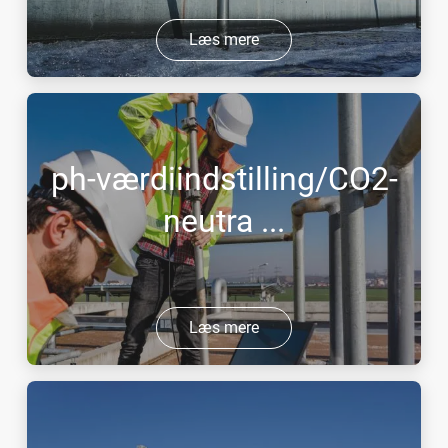
Læs mere
ph-værdiindstilling/CO2-
neutra ...
Læs mere