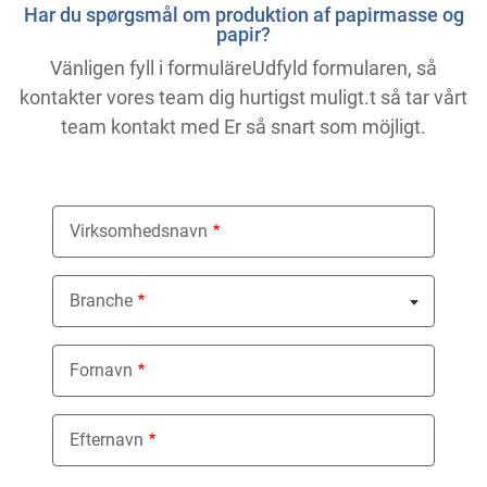
Har du spørgsmål om produktion af papirmasse og
papir?
Vänligen fyll i formuläreUdfyld formularen, så
kontakter vores team dig hurtigst muligt.t så tar vårt
team kontakt med Er så snart som möjligt.
Virksomhedsnavn
Branche
Nothing selected
Fornavn
Efternavn