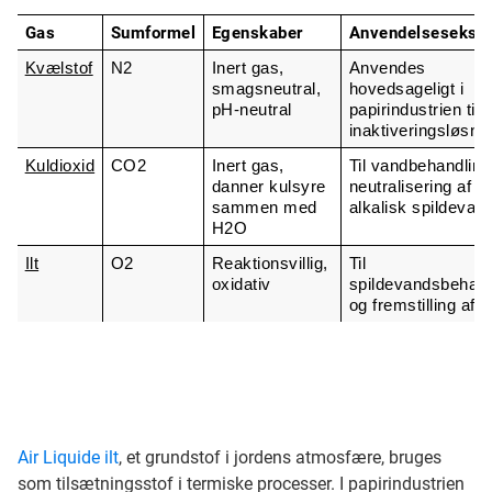
Gas
Sumformel
Egenskaber
Anvendelsesekse
Kvælstof
N2
Inert gas, 
Anvendes 
smagsneutral, 
hovedsageligt i 
pH-neutral
papirindustrien til 
inaktiveringsløsni
Kuldioxid
CO2
Inert gas, 
Til vandbehandling 
danner kulsyre 
neutralisering af 
sammen med 
alkalisk spildevan
H2O
Ilt
O2
Reaktionsvillig, 
Til 
oxidativ
spildevandsbehandl
og fremstilling af 
Air Liquide ilt
, et grundstof i jordens atmosfære, bruges
som tilsætningsstof i termiske processer. I papirindustrien