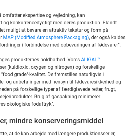
å omfatter ekspertise og vejledning, kan
vt og konkurrencedygtigt med deres produktion. Blandt
et muligt at bevare en attraktiv tekstur og form på
er
MAP (Modified Atmosphere Packaging)
, der også kaldes
ordringer i forbindelse med opbevaringen af fødevarer".
ænges produkternes holdbarhed. Vores
ALIGAL™
ser (kuldioxid, oxygen og nitrogen) og forskellige
"food grade"-kvalitet. De fremstilles naturligvis i
r og anbefalinger med hensyn til fødevaresikkerhed og
den på forskellige typer af færdiglavede retter, frugt,
g mejeriprodukter. Brug af gaspakning minimerer
es økologiske fodaftryk".
er, mindre konserveringsmiddel
tte, at de kan arbejde med længere produktionsserier,