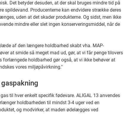
isk. Det betyder desuden, at der skal bruges mindre tid på
dre spildevand. Producenterne kan endvidere strække deres
rlænges, uden at det skader produkterne. Og sidst, men ikke
ende mindre eller slet ingen konserveringsmiddel, når de
å glæde af den længere holdbarhed skabt vha. MAP-
høver at smide så meget mad ud, gør, at vi får penge tilovers
 forlængede holdbarhed gør også, at vi ikke behøver at
ndskes vores miljøpåvirkning."
l gaspakning
gas til hver enkelt specifik fødevare. ALIGAL 13 anvendes
forlænger holdbarheden til mindst 3-4 uger ved en
roduktet, og modvirker, at maden ødelægges ved