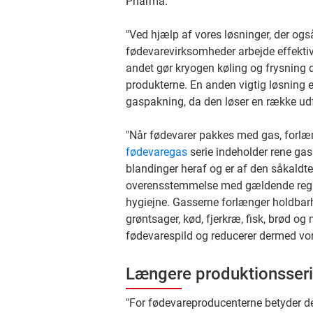
Pharma.
"Ved hjælp af vores løsninger, der ogs
fødevarevirksomheder arbejde effekti
andet gør kryogen køling og frysning d
produkterne. En anden vigtig løsning 
gaspakning, da den løser en række udf
"Når fødevarer pakkes med gas, forl
fødevaregas
serie indeholder rene gas
blandinger heraf og er af den såkaldte 
overensstemmelse med gældende regle
hygiejne. Gasserne forlænger holdbarhe
grøntsager, kød, fjerkræ, fisk, brød o
fødevarespild og reducerer dermed vor
Længere produktionsseri
"For fødevareproducenterne betyder de