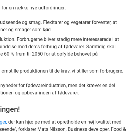
r for en række nye udfordringer:
l udseende og smag. Flexitarer og vegetarer forventer, at
igner og smager som kød.
ktion. Forbrugerne bliver stadig mere interesserede i at
bindelse med deres forbrug af fødevarer. Samtidig skal
 60 % frem til 2050 for at opfylde behovet på
t omstille produktionen til de krav, vi stiller som forbrugere.
de nyheder for fødevareindustrien, men det kræver en del
tionen og opbevaringen af fødevarer.
ringen!
ger,
der kan hjælpe med at opretholde en høj kvalitet med
eende", forklarer Mats Nilsson, Business developer, Food &