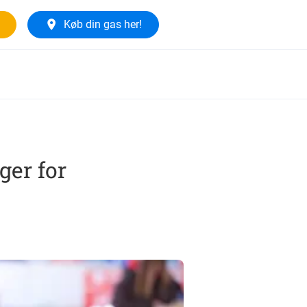
Køb din gas her!
ger for