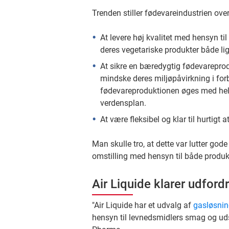
Trenden stiller fødevareindustrien ove
At levere høj kvalitet med hensyn ti
deres vegetariske produkter både l
At sikre en bæredygtig fødevareprodu
mindske deres miljøpåvirkning i for
fødevareproduktionen øges med hele
verdensplan.
At være fleksibel og klar til hurtigt a
Man skulle tro, at dette var lutter go
omstilling med hensyn til både produk
Air Liquide klarer udford
"Air Liquide har et udvalg af
gasløsnin
hensyn til levnedsmidlers smag og uds