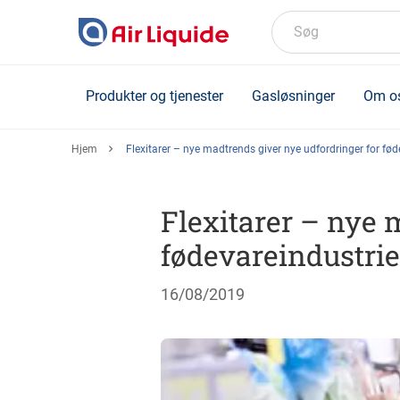
Skip
to
Søg
main
content
Produkter og tjenester
Gasløsninger
Om o
Hjem
Flexitarer – nye madtrends giver nye udfordringer for fø
Flexitarer – nye 
fødevareindustri
16/08/2019