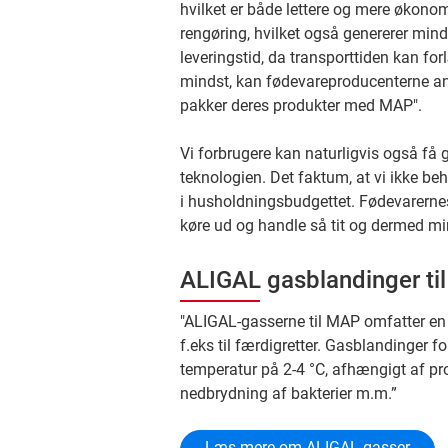
hvilket er både lettere og mere økonom
rengøring, hvilket også genererer min
leveringstid, da transporttiden kan fo
mindst, kan fødevareproducenterne anv
pakker deres produkter med MAP".
Vi forbrugere kan naturligvis også f
teknologien. Det faktum, at vi ikke be
i husholdningsbudgettet. Fødevarernes
køre ud og handle så tit og dermed mi
ALIGAL gasblandinger ti
"ALIGAL-gasserne til MAP omfatter en 
f.eks til færdigretter. Gasblandinger 
temperatur på 2-4 °C, afhængigt af p
nedbrydning af bakterier m.m.”
Læs mere om ALIGAL gasser