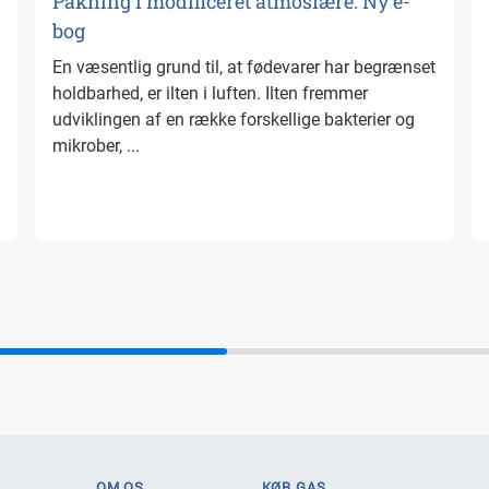
Pakning i modificeret atmosfære: Ny e-
bog
En væsentlig grund til, at fødevarer har begrænset
holdbarhed, er ilten i luften. Ilten fremmer
udviklingen af en række forskellige bakterier og
mikrober, ...
OM OS
KØB GAS