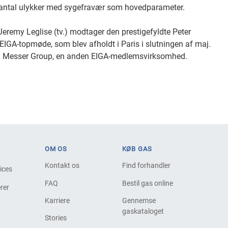
 antal ulykker med sygefravær som hovedparameter.
 Jeremy Leglise (tv.) modtager den prestigefyldte Peter
EIGA-topmøde, som blev afholdt i Paris i slutningen af ​​maj.
fra Messer Group, en anden EIGA-medlemsvirksomhed.
OM OS
KØB GAS
Kontakt os
Find forhandler
vices
FAQ
Bestil gas online
rer
Karriere
Gennemse
gaskataloget
Stories