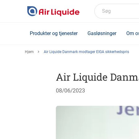
Skip
to
Søg
main
content
Produkter og tjenester
Gasløsninger
Om o
Hjem
Air Liquide Danmark modtager EIGA sikkerhedspris
Air Liquide Danm
08/06/2023