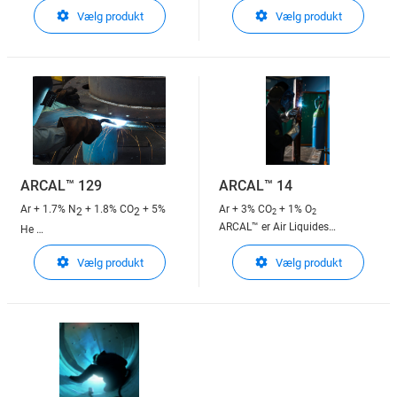
beskyttelsesgasser til
Vælg produkt
Vælg produkt
beskyttelsesgasser til
lysbuesvejsning
lysbuesvejsning
ARCAL™ 129
ARCAL™ 14
Ar + 1.7% N
+ 1.8% CO
+ 5%
Ar + 3% CO
+ 1% O
2
2
2
2
ARCAL™ er Air Liquides
He
beskyttelsesgasser til
ARCAL™ er Air Liquides
Vælg produkt
Vælg produkt
lysbuesvejsning
beskyttelsesgasser til
lysbuesvejsning