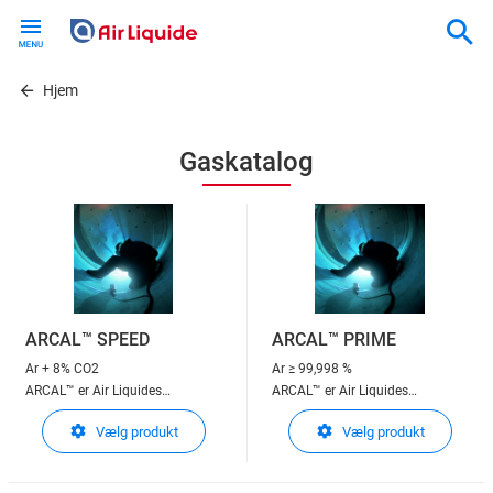
Skip
to
main
content
Hjem
Gaskatalog
ARCAL™ SPEED
ARCAL™ PRIME
Ar + 8% CO2
Ar
≥ 99,998 %
ARCAL™ er Air Liquides
ARCAL™ er Air Liquides
beskyttelsesgasser til
beskyttelsesgasser til
Vælg produkt
Vælg produkt
lysbuesvejsning
lysbuesvejsning
ARCAL™ Speed : Høj
ARCAL™ Prime : Den rene
produktivitet
løsning