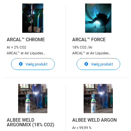
ARCAL™ CHROME
ARCAL™ FORCE
Ar + 2% CO2
18% CO2 /Ar
ARCAL™ er Air Liquides
ARCAL™ er Air Liquides
beskyttelsesgasser til
beskyttelsesgasser til
Vælg produkt
Vælg produkt
lysbuesvejsning
lysbuesvejsning
ARCAL™ Chrome : Strålende valg
ARCAL™ Force : Effektivt resultat
ALBEE WELD
ALBEE WELD ARGON
ARGONMIX (18% CO2)
Ar
≥ 99,99 %