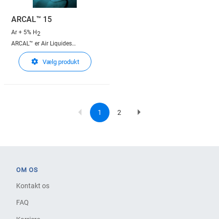
ARCAL™ 15
Ar + 5% H
2
ARCAL™ er Air Liquides
beskyttelsesgasser til
Vælg produkt
lysbuesvejsning
1
2
Current
Page
Next
Pagination
page
page
OM OS
Kontakt os
FAQ