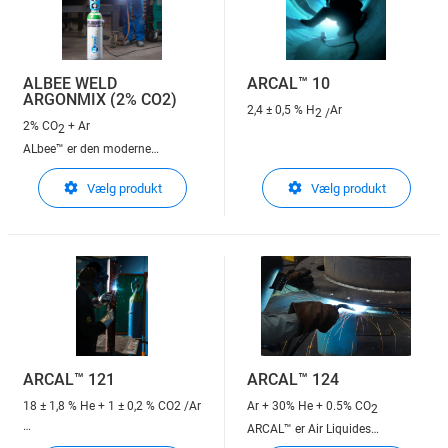
ALBEE WELD
ARCAL™ 10
ARGONMIX (2% CO2)
2,4 ± 0,5 % H
Ar
2 /
2% CO
+ Ar
2
ALbee™ er den moderne
bytteflaske til svejsere,
ARCAL™ er Air Liquides
Vælg produkt
Vælg produkt
håndværkere og landmænd, som
beskyttelsesgasser til
ønsker en fleksibel gasflaske
lysbuesvejsning
med stor kapacitet. Med ALbee™
Weld ArMix kommer du hurtigt i
gang med din svejsning.
ARCAL™ 121
ARCAL™ 124
18 ± 1,8 % He + 1 ± 0,2 % CO2 /Ar
Ar + 30% He + 0.5% CO
2
ARCAL™ er Air Liquides
ARCAL™ er Air Liquides