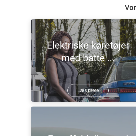
Vor
Elektriske køretøjer
med batte ...
Læs mere
Air Liquide bidrager til udviklingen af
brint, en ren og vedvarende energikilde,
ved at bygge og drive
brinttankstationer til forbrugerkøretøjer