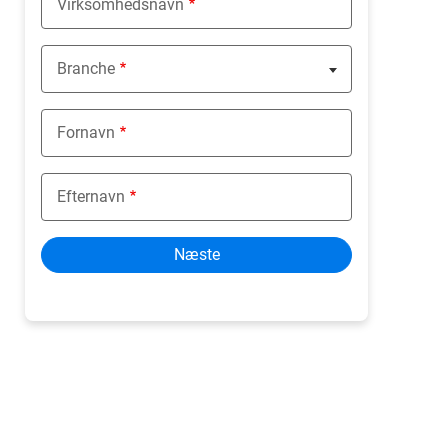
Virksomhedsnavn
Branche
Nothing selected
Fornavn
Efternavn