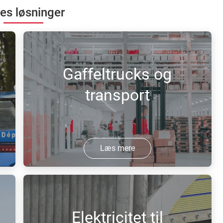
es løsninger
Gaffeltrucks og
transport
Læs mere
Brintdrevne lastbiler, der bruger
avanceret brændselscelleteknologi, gør
enhver operation mere effektiv og
Elektricitet til
billigere.