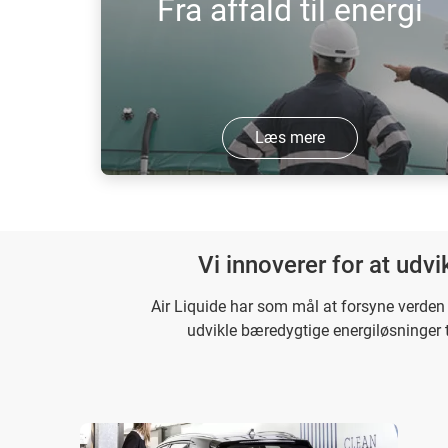
Fra affald til energi
over hele verden.
Læs mere
Innovative teknologier, der bruger
affald til at generere vedvarende og ren
energi
Vi innoverer for at udv
Air Liquide har som mål at forsyne verden 
udvikle bæredygtige energiløsninger ti