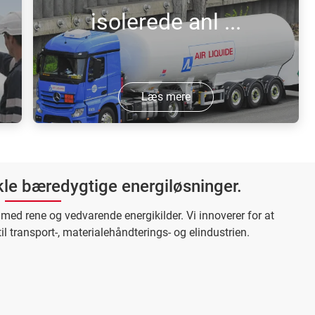
isolerede anl ...
Læs mere
Bæredygtig energi til strømforsyning af
fjerntliggende anlæg gennem
højtryksbrintlogistik og
ikle bæredygtige energiløsninger.
brændselscellesystemer.
med rene og vedvarende energikilder. Vi innoverer for at
l transport-, materialehåndterings- og elindustrien.