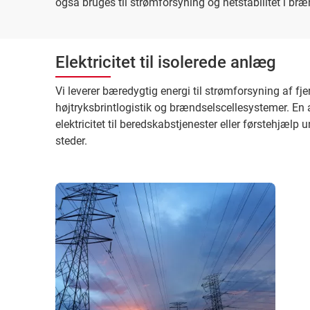
også bruges til strømforsyning og netstabilitet i br
Elektricitet til isolerede anlæg
Vi leverer bæredygtig energi til strømforsyning af 
højtryksbrintlogistik og brændselscellesystemer. En
elektricitet til beredskabstjenester eller førstehjæl
steder.