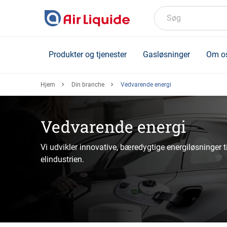
Skip
to
Søg
main
content
Produkter og tjenester
Gasløsninger
Om o
Hjem
Din branche
Vedvarende energi
Vedvarende energi
Vi udvikler innovative, bæredygtige energiløsninger t
elindustrien.