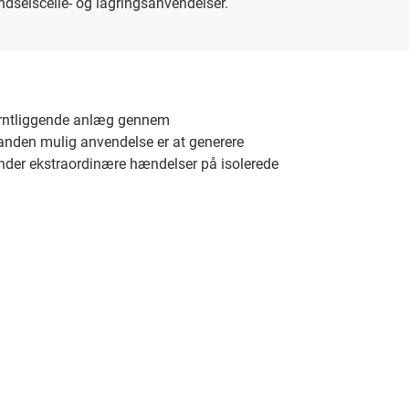
ændselscelle- og lagringsanvendelser.
fjerntliggende anlæg gennem
 anden mulig anvendelse er at generere
p under ekstraordinære hændelser på isolerede