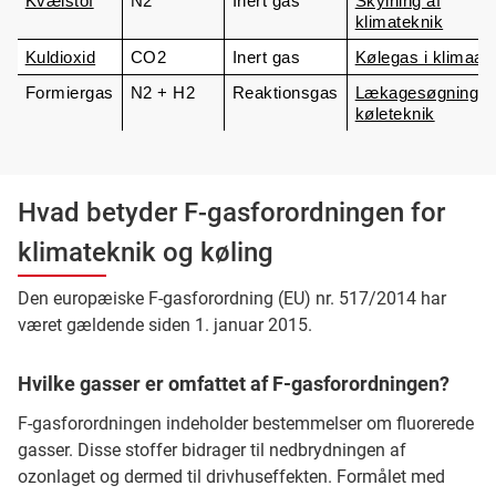
Kvælstof
N2
Inert gas
Skylning af
klimateknik
Kuldioxid
CO2
Inert gas
Kølegas i klimaa
Formiergas
N2 + H2
Reaktionsgas
Lækagesøgning i
køleteknik
Hvad betyder F-gasforordningen for
klimateknik og køling
Den europæiske F-gasforordning (EU) nr. 517/2014 har
været gældende siden 1. januar 2015.
Hvilke gasser er omfattet af F-gasforordningen?
F-gasforordningen indeholder bestemmelser om fluorerede
gasser. Disse stoffer bidrager til nedbrydningen af
ozonlaget og dermed til drivhuseffekten. Formålet med