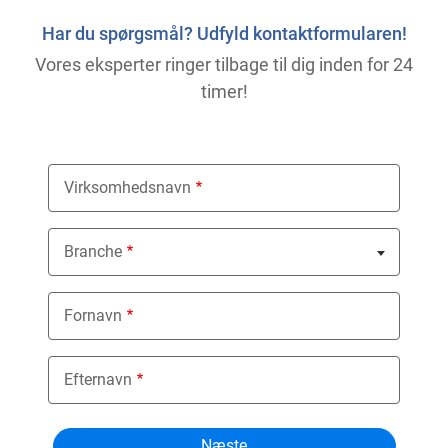
Har du spørgsmål? Udfyld kontaktformularen!
Vores eksperter ringer tilbage til dig inden for 24
timer!
Virksomhedsnavn
Branche
Nothing selected
Fornavn
Efternavn