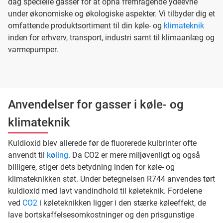
dag specielle gasser for at opnå fremragende ydeevne
under økonomiske og økologiske aspekter. Vi tilbyder dig et
omfattende produktsortiment til din køle- og
klimateknik
inden for erhverv, transport, industri samt til klimaanlæg og
varmepumper.
Anvendelser for gasser i køle- og
klimateknik
Kuldioxid blev allerede før de fluorerede kulbrinter ofte
anvendt til
køling
. Da CO2 er mere miljøvenligt og også
billigere, stiger dets betydning inden for køle- og
klimateknikken støt. Under betegnelsen R744 anvendes tørt
kuldioxid med lavt vandindhold til køleteknik. Fordelene
ved
CO2
i køleteknikken ligger i den stærke køleeffekt, de
lave bortskaffelsesomkostninger og den prisgunstige