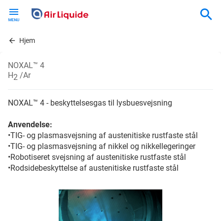
Skip
to
main
content
Hjem
NOXAL™ 4
H
/Ar
2
NOXAL™ 4 - beskyttelsesgas til lysbuesvejsning
Anvendelse:
•TIG- og plasmasvejsning af austenitiske rustfaste stål
•TIG- og plasmasvejsning af nikkel og nikkellegeringer
•Robotiseret svejsning af austenitiske rustfaste stål
•Rodsidebeskyttelse af austenitiske rustfaste stål