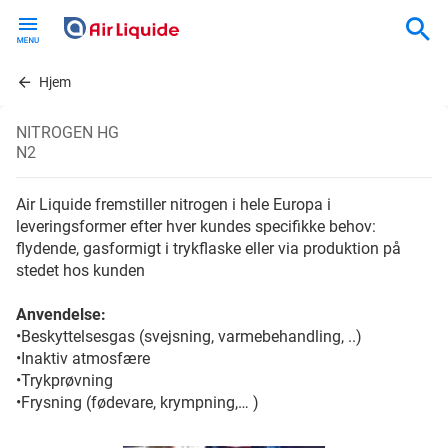
Skip
to
main
content
Hjem
NITROGEN HG
N2
Air Liquide fremstiller nitrogen i hele Europa i
leveringsformer efter hver kundes specifikke behov:
flydende, gasformigt i trykflaske eller via produktion på
stedet hos kunden
Anvendelse:
•Beskyttelsesgas (svejsning, varmebehandling, ..)
•Inaktiv atmosfære
•Trykprøvning
•Frysning (fødevare, krympning,… )