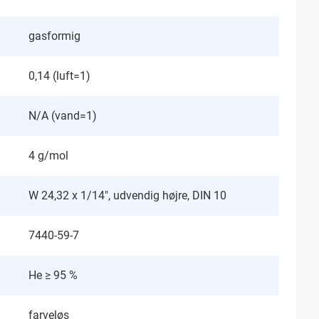
gasformig
0,14 (luft=1)
N/A (vand=1)
4 g/mol
W 24,32 x 1/14", udvendig højre, DIN 10
7440-59-7
He ≥ 95 %
farveløs