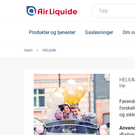
Skip
to
Søg
main
content
Produkter og tjenester
Gasløsninger
Om o
Hjem
HELIUM
HELIU
He
Førende
forskell
og sikk
Anvend
•Ballon