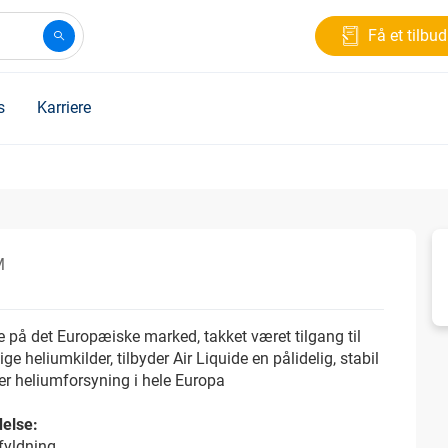
Få et tilbud
s
Karriere
M
 på det Europæiske marked, takket været tilgang til
ige heliumkilder, tilbyder Air Liquide en pålidelig, stabil
er heliumforsyning i hele Europa
else:
fyldning