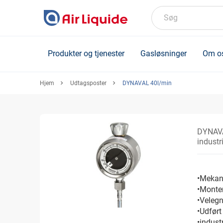
Skip
to
Søg
main
content
Produkter og tjenester
Gasløsninger
Om o
Hjem
Udtagsposter
DYNAVAL 40l/min
DYNAVA
industr
•Mekani
•Monter
•Velegn
•Udført
•indust