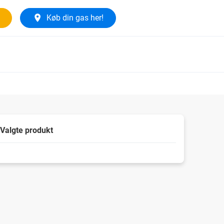
Køb din gas her!
Valgte produkt