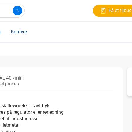
Få et tilbud
s
Karriere
L 40l/min
iel proces
sk flowmeter - Lavt tryk
es på regulator eller rørledning
et til industrigasser
 i letmetal
rigasser