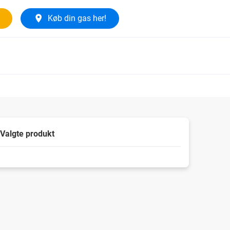
Køb din gas her!
Valgte produkt