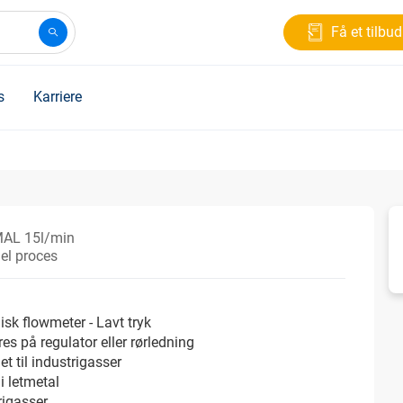
Få et tilbud
s
Karriere
AL 15l/min
iel proces
sk flowmeter - Lavt tryk
es på regulator eller rørledning
et til industrigasser
 i letmetal
rigasser