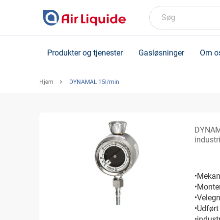
Skip
to
Søg
main
content
Produkter og tjenester
Gasløsninger
Om o
Hjem
DYNAMAL 15l/min
DYNAM
industr
•Mekani
•Monter
•Velegn
•Udført
•indust