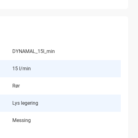
DYNAMAL_15l_min
15 l/min
Rør
Lys legering
Messing