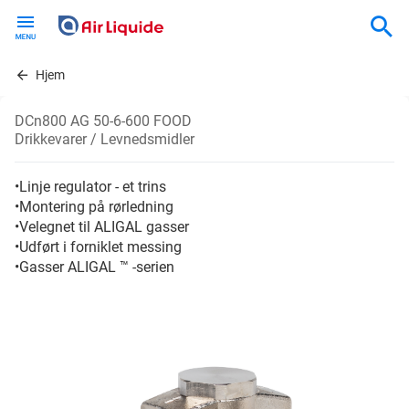
Skip
to
main
content
Hjem
DCn800 AG 50-6-600 FOOD
Drikkevarer / Levnedsmidler
•Linje regulator - et trins
•Montering på rørledning
•Velegnet til ALIGAL gasser
•Udført i forniklet messing
•Gasser ALIGAL ™ -serien