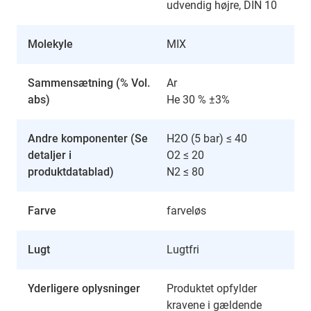
udvendig højre, DIN 10
Molekyle
MIX
Sammensætning (% Vol.
Ar
abs)
He 30 % ±3%
Andre komponenter (Se
H2O (5 bar) ≤ 40
detaljer i
O2 ≤ 20
produktdatablad)
N2 ≤ 80
Farve
farveløs
Lugt
Lugtfri
Yderligere oplysninger
Produktet opfylder
kravene i gældende