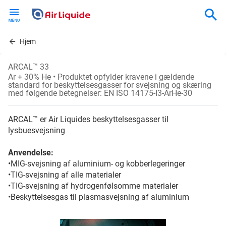
Skip
to
main
content
Hjem
ARCAL™ 33
Ar + 30% He
• Produktet opfylder kravene i gældende
standard for beskyttelsesgasser for svejsning og skæring
med følgende betegnelser: EN ISO 14175-I3-ArHe-30
ARCAL™ er Air Liquides beskyttelsesgasser til
lysbuesvejsning
Anvendelse:
•MIG-svejsning af aluminium- og kobberlegeringer
•TIG-svejsning af alle materialer
•TIG-svejsning af hydrogenfølsomme materialer
•Beskyttelsesgas til plasmasvejsning af aluminium