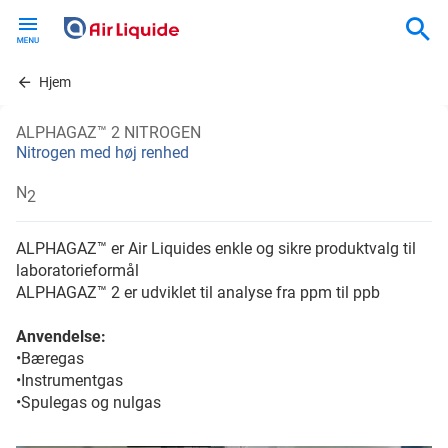
Skip
to
main
content
Hjem
ALPHAGAZ™ 2 NITROGEN
Nitrogen med høj renhed
N
2
ALPHAGAZ™ er Air Liquides enkle og sikre produktvalg til
laboratorieformål
ALPHAGAZ™ 2 er udviklet til analyse fra ppm til ppb
Anvendelse:
•Bæregas
•Instrumentgas
•Spulegas og nulgas