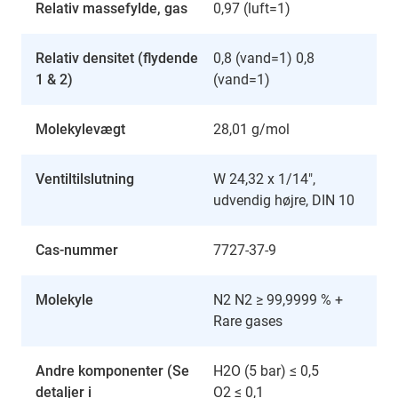
Relativ massefylde, gas
0,97 (luft=1)
Relativ densitet (flydende
0,8 (vand=1) 0,8
1 & 2)
(vand=1)
Molekylevægt
28,01 g/mol
Ventiltilslutning
W 24,32 x 1/14",
udvendig højre, DIN 10
Cas-nummer
7727-37-9
Molekyle
N2 N2 ≥ 99,9999 % +
Rare gases
Andre komponenter (Se
H2O (5 bar) ≤ 0,5
detaljer i
O2 ≤ 0,1