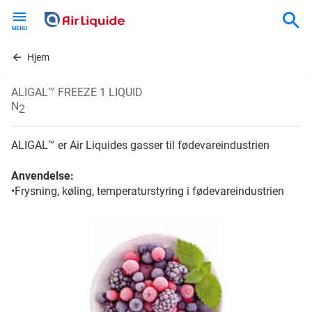
Skip
to
main
content
Hjem
ALIGAL™ FREEZE 1 LIQUID
N
2
ALIGAL™ er Air Liquides gasser til fødevareindustrien
Anvendelse:
•Frysning, køling, temperaturstyring i fødevareindustrien