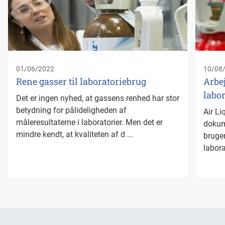
01/06/2022
10/08
Rene gasser til laboratoriebrug
Arbe
labor
Det er ingen nyhed, at gassens renhed har stor
betydning for pålideligheden af
Air Li
måleresultaterne i laboratorier. Men det er
dokum
mindre kendt, at kvaliteten af d ...
bruger
labora