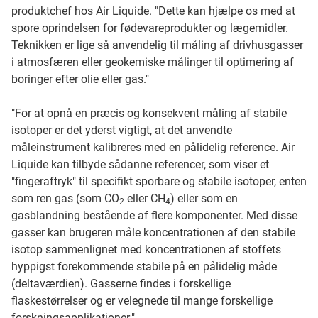
produktchef hos Air Liquide. "Dette kan hjælpe os med at
spore oprindelsen for fødevareprodukter og lægemidler.
Teknikken er lige så anvendelig til måling af drivhusgasser
i atmosfæren eller geokemiske målinger til optimering af
boringer efter olie eller gas."
"For at opnå en præcis og konsekvent måling af stabile
isotoper er det yderst vigtigt, at det anvendte
måleinstrument kalibreres med en pålidelig reference. Air
Liquide kan tilbyde sådanne referencer, som viser et
"fingeraftryk" til specifikt sporbare og stabile isotoper, enten
som ren gas (som CO
eller CH
) eller som en
2
4
gasblandning bestående af flere komponenter. Med disse
gasser kan brugeren måle koncentrationen af den stabile
isotop sammenlignet med koncentrationen af stoffets
hyppigst forekommende stabile på en pålidelig måde
(deltaværdien). Gasserne findes i forskellige
flaskestørrelser og er velegnede til mange forskellige
forskningsapplikationer."