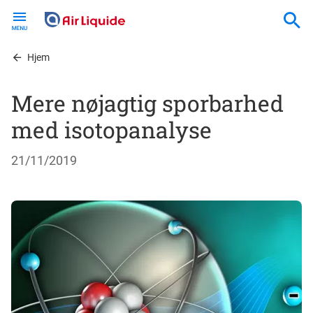
Skip
to
main
content
Hjem
Mere nøjagtig sporbarhed
med isotopanalyse
21/11/2019