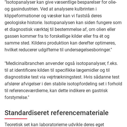
"Isotopanalyser kan give væsentlige besparelser for olie-
og gasindustrien. Ved at analysere kulbrinten i
klippeformationer og væsker kan vi fastslå deres
geologiske historie. Isotopanalysen kan siden fungere som
et diagnostisk værktøj til bestemmelse af, om olien eller
gassen kommer fra to forskellige kilder eller fra ét og
samme sted. Kildens produktion kan derefter optimeres,
hvilket reducerer udgifterne til undersøgelsesboringer."
"Medicinalbranchen anvender også isotopanalyser, f.eks.
til at identificere kilden til specifikke lægemidler og til
diagnostiske test via vejrtrækningstest. Hvis sådanne test
afslører afvigelser i den stabile isotopfordeling set i forhold
til referenceværdierne, kan dette indikere en gastrisk
forstyrrelse."
Standardiseret referencemateriale
Teoretisk set kan laboratorierne udvikle deres eget