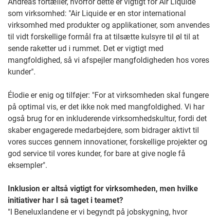
Andreas fortæller, hvorfor dette er vigtigt for Air Liquide
som virksomhed: "Air Liquide er en stor international
virksomhed med produkter og applikationer, som anvendes
til vidt forskellige formål fra at tilsætte kulsyre til øl til at
sende raketter ud i rummet. Det er vigtigt med
mangfoldighed, så vi afspejler mangfoldigheden hos vores
kunder".
Élodie er enig og tilføjer: "For at virksomheden skal fungere
på optimal vis, er det ikke nok med mangfoldighed. Vi har
også brug for en inkluderende virksomhedskultur, fordi det
skaber engagerede medarbejdere, som bidrager aktivt til
vores succes gennem innovationer, forskellige projekter og
god service til vores kunder, for bare at give nogle få
eksempler".
Inklusion er altså vigtigt for virksomheden, men hvilke
initiativer har I så taget i teamet?
"I Beneluxlandene er vi begyndt på jobskygning, hvor