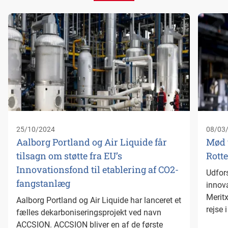
25/10/2024
08/03
Aalborg Portland og Air Liquide får
Mød 
tilsagn om støtte fra EU’s
Rott
Innovationsfond til etablering af CO2-
Udfors
fangstanlæg
innov
Meritx
Aalborg Portland og Air Liquide har lanceret et
rejse 
fælles dekarboniseringsprojekt ved navn
ACCSION. ACCSION bliver en af de første