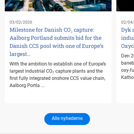
03/02/2026
02/04
Milestone for Danish CO₂ capture:
Dyk 
Aalborg Portland submits bid for the
indus
Danish CCS pool with one of Europe’s
Oxyc
largest…
Den 26
baneb
With the ambition to establish one of Europe’s
oxy-f
largest industrial CO₂ capture plants and the
Kathol
first fully integrated onshore CCS value chain,
Aalborg Portla ...
Alle nyhederne