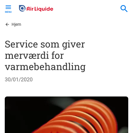
Skip
to
main
content
Hjem
Service som giver
merværdi for
varmebehandling
30/01/2020