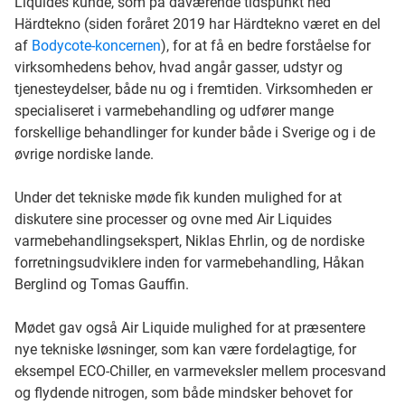
Liquides kunde, som på daværende tidspunkt hed
Härdtekno (siden foråret 2019 har Härdtekno været en del
af
Bodycote-koncernen
), for at få en bedre forståelse for
virksomhedens behov, hvad angår gasser, udstyr og
tjenesteydelser, både nu og i fremtiden. Virksomheden er
specialiseret i varmebehandling og udfører mange
forskellige behandlinger for kunder både i Sverige og i de
øvrige nordiske lande.
Under det tekniske møde fik kunden mulighed for at
diskutere sine processer og ovne med Air Liquides
varmebehandlingsekspert, Niklas Ehrlin, og de nordiske
forretningsudviklere inden for varmebehandling, Håkan
Berglind og Tomas Gauffin.
Mødet gav også Air Liquide mulighed for at præsentere
nye tekniske løsninger, som kan være fordelagtige, for
eksempel ECO-Chiller, en varmeveksler mellem procesvand
og flydende nitrogen, som både mindsker behovet for