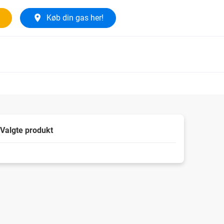
Køb din gas her!
Valgte produkt