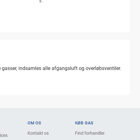
e gasser, indsamles alle afgangsluft og overløbsventiler.
OM OS
KØB GAS
Kontakt os
Find forhandler
vices