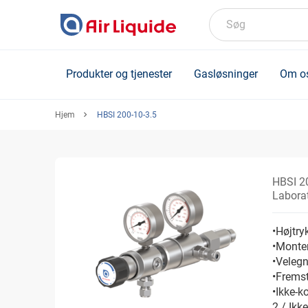
Skip
to
Søg
main
content
Produkter og tjenester
Gasløsninger
Om o
Hjem
HBSI 200-10-3.5
HBSI 2
Laborat
•Højtryk
•Monter
•Velegn
•Fremsti
•Ikke-k
2 / Ikk