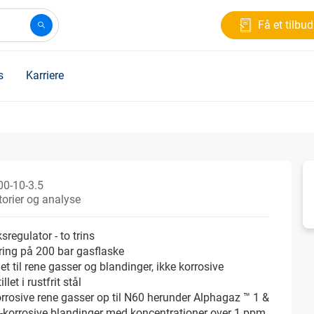
Få et tilbud
s
Karriere
00-10-3.5
orier og analyse
sregulator - to trins
ing på 200 bar gasflaske
et til rene gasser og blandinger, ikke korrosive
llet i rustfrit stål
orrosive rene gasser op til N60 herunder Alphagaz ™ 1 &
e-korrosive blandinger med koncentrationer over 1 ppm